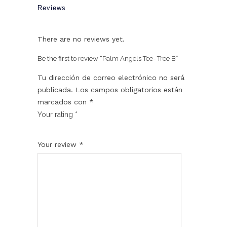
Reviews
There are no reviews yet.
Be the first to review “Palm Angels Tee- Tree B”
Tu dirección de correo electrónico no será
publicada.
Los campos obligatorios están
marcados con
*
Your rating
*
1
2
3
4
5
Your review
*