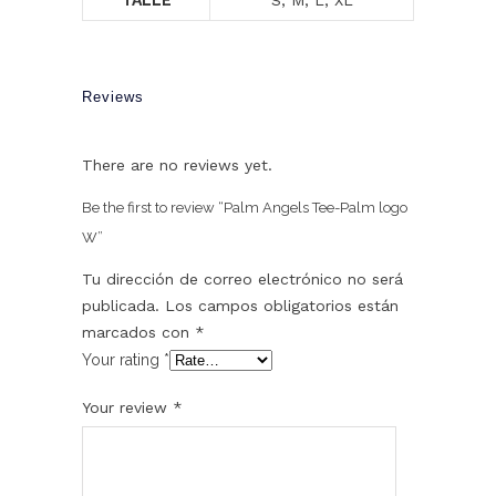
TALLE
S, M, L, XL
Reviews
There are no reviews yet.
Be the first to review “Palm Angels Tee-Palm logo
W”
Tu dirección de correo electrónico no será
publicada.
Los campos obligatorios están
marcados con
*
Your rating
*
Your review
*