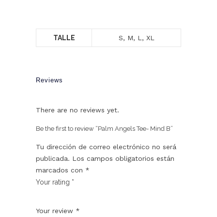
TALLE
S, M, L, XL
Reviews
There are no reviews yet.
Be the first to review “Palm Angels Tee- Mind B”
Tu dirección de correo electrónico no será
publicada.
Los campos obligatorios están
marcados con
*
Your rating
*
1
2
3
4
5
Your review
*