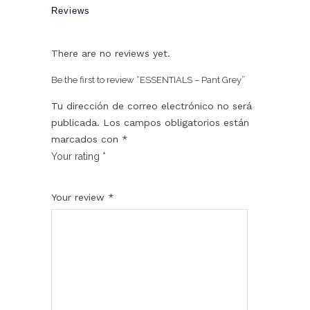
Reviews
There are no reviews yet.
Be the first to review “ESSENTIALS – Pant Grey”
Tu dirección de correo electrónico no será
publicada.
Los campos obligatorios están
marcados con
*
Your rating
*
1
2
3
4
5
Your review
*