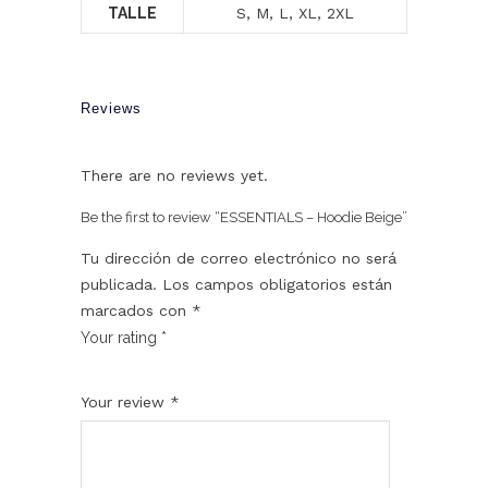
TALLE
S, M, L, XL, 2XL
Reviews
There are no reviews yet.
Be the first to review “ESSENTIALS – Hoodie Beige”
Tu dirección de correo electrónico no será
publicada.
Los campos obligatorios están
marcados con
*
Your rating
*
1
2
3
4
5
Your review
*