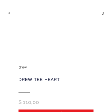
drew
DREW-TEE-HEART
$
110,00