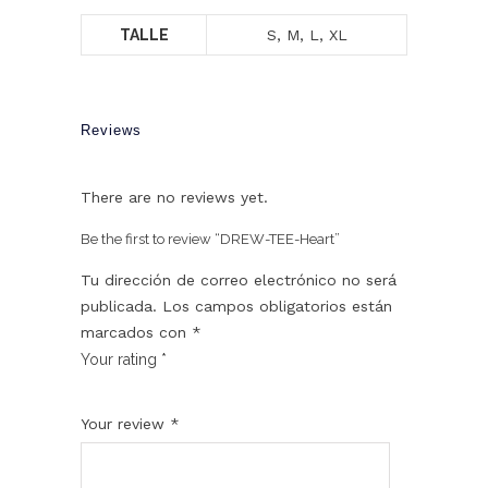
TALLE
S, M, L, XL
Reviews
There are no reviews yet.
Be the first to review “DREW-TEE-Heart”
Tu dirección de correo electrónico no será
publicada.
Los campos obligatorios están
marcados con
*
Your rating
*
1
2
3
4
5
Your review
*