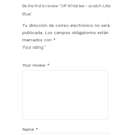
Be the first to review “Off White tee – scratch-Litle
Blue”
Tu dirección de correo electrónico no será
publicada.
Los campos obligatorios están
marcados con
*
Your rating
*
1
2
3
4
5
Your review
*
Name
*