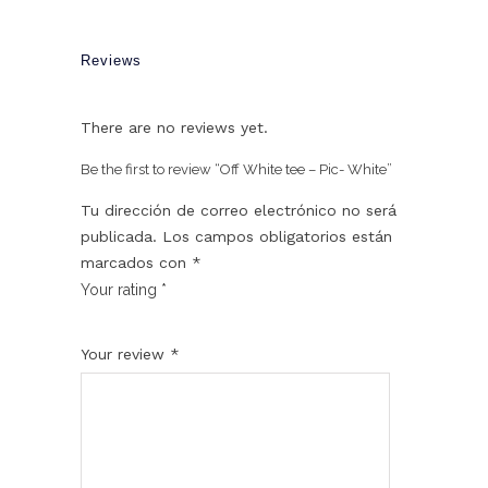
Reviews
There are no reviews yet.
Be the first to review “Off White tee – Pic- White”
Tu dirección de correo electrónico no será
publicada.
Los campos obligatorios están
marcados con
*
Your rating
*
1
2
3
4
5
Your review
*