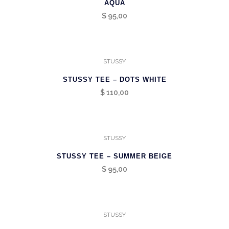
AQUA
$
95,00
STUSSY
STUSSY TEE – DOTS WHITE
$
110,00
STUSSY
STUSSY TEE – SUMMER BEIGE
$
95,00
STUSSY