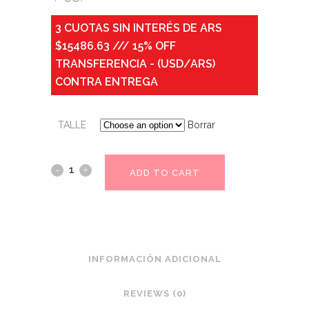
3 CUOTAS SIN INTERÉS DE ARS
$15486.63 /// 15% OFF
TRANSFERENCIA - (USD/ARS)
CONTRA ENTREGA
TALLE
Borrar
ADD TO CART
INFORMACIÓN ADICIONAL
REVIEWS (0)