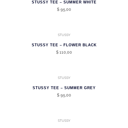
STUSSY TEE – SUMMER WHITE
$
95,00
STUSSY
STUSSY TEE – FLOWER BLACK
$
110,00
STUSSY
STUSSY TEE – SUMMER GREY
$
95,00
STUSSY