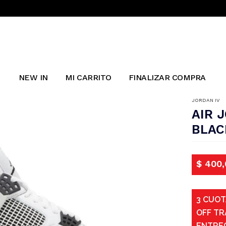
NEW IN
MI CARRITO
FINALIZAR COMPRA
JORDAN IV
AIR 
BLAC
$
400,
3 CUOT
OFF TR
ENTRE