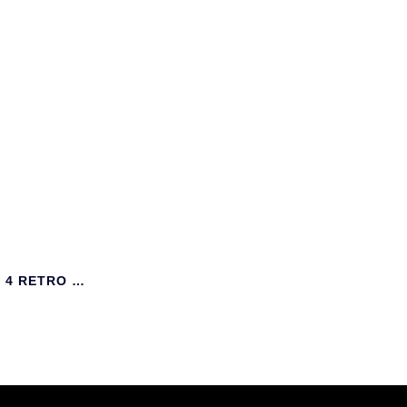
NIKE SB X AIR JORDAN 4 RETRO SP ‘PINE GREEN’