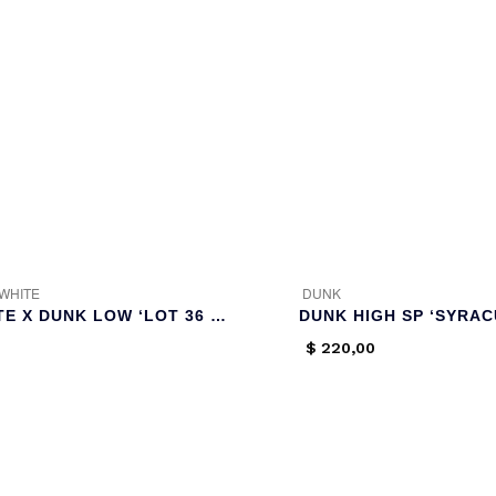
 WHITE
DUNK
OFF-WHITE X DUNK LOW ‘LOT 36 OF 50’
DUNK HIGH SP ‘SYRAC
$
220,00