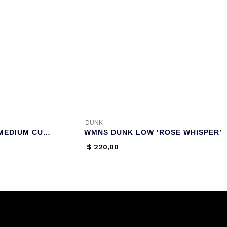
DUNK
DUNK LOW PREMIUM ‘MEDIUM CURRY’
WMNS DUNK LOW ‘ROSE WHISPER’
$
220,00