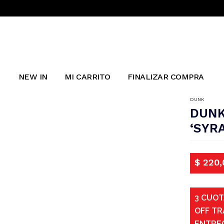
NEW IN
MI CARRITO
FINALIZAR COMPRA
DUNK
DUNK
‘SYR
$
220,
3 CUOT
OFF TR
ENTRE