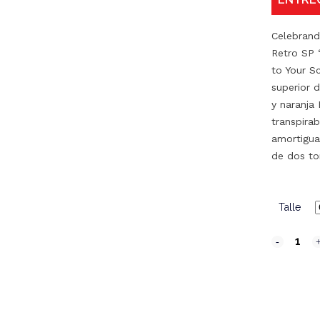
Celebrando
Retro SP ‘
to Your S
superior 
y naranja
transpirab
amortiguac
de dos to
Talle