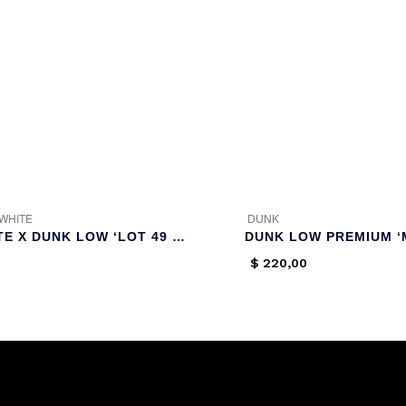
 WHITE
DUNK
OFF-WHITE X DUNK LOW ‘LOT 49 OF 50’
$
220,00