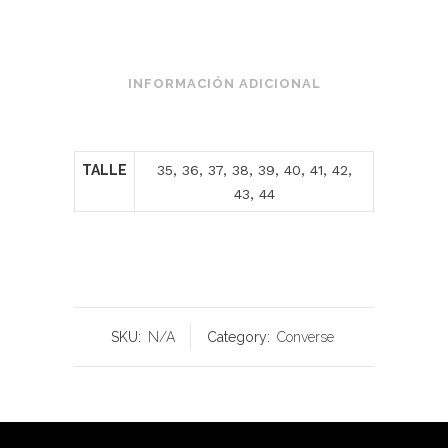
INFORMACIÓN ADICIONAL
TALLE
35, 36, 37, 38, 39, 40, 41, 42,
43, 44
SKU:
N/A
Category:
Converse