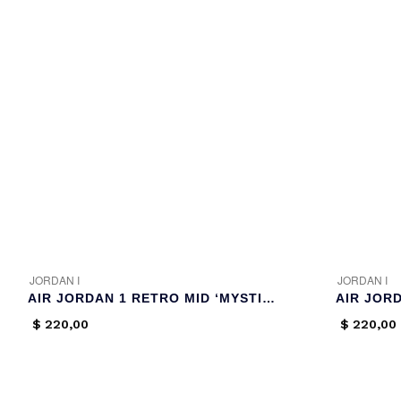
JORDAN I
JORDAN I
AIR JORDAN 1 RETRO MID ‘MYSTIC GREEN’
$
220,00
$
220,00