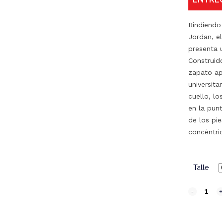
Rindiendo
Jordan, el
presenta u
Construid
zapato ap
universita
cuello, l
en la pun
de los pie
concéntri
Talle