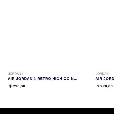
JORDAN I
JORDAN I
AIR JORDAN 1 RETRO HIGH OG NRG ‘GOLD TOE’
$
220,00
$
220,00