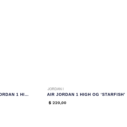
JORDAN I
A MA MANIÉRE X AIR JORDAN 1 HIGH OG ‘AIRNESS’
AIR JORDAN 1 HIGH OG ‘STARFISH’
$
220,00