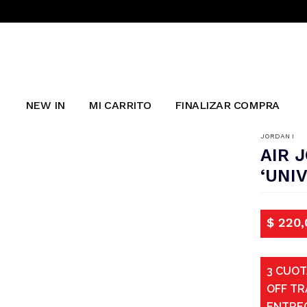
NEW IN
MI CARRITO
FINALIZAR COMPRA
JORDAN I
AIR 
‘UNI
$
220,
3 CUOT
OFF TR
ENTRE