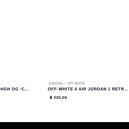
,
JORDAN I
OFF WHITE
AIR JORDAN 1 RETRO HIGH OG ‘CHICAGO LOST & FOUND’
OFF-WHITE X AIR JORDAN 1 RETRO HIGH OG ‘UNC’
$
330,00